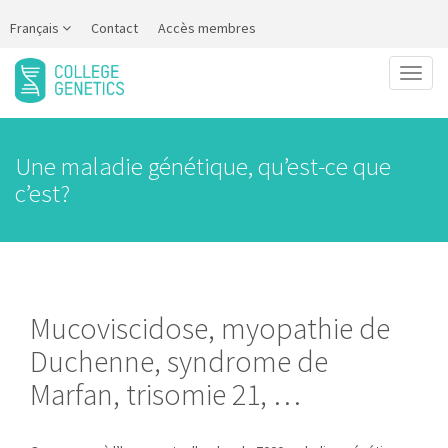
Français
Contact
Accès membres
Toggl
naviga
Une maladie génétique, qu’est-ce que
c’est?
Mucoviscidose, myopathie de
Duchenne, syndrome de
Marfan, trisomie 21, …