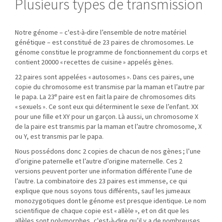
Plusieurs types de transmission
Notre génome – c'est-à-dire l’ensemble de notre matériel
génétique – est constitué de 23 paires de chromosomes. Le
génome constitue le programme de fonctionnement du corps et
contient 20000 « recettes de cuisine » appelés gènes.
22 paires sont appelées « autosomes ». Dans ces paires, une
copie du chromosome est transmise par la maman et l’autre par
e
le papa. La 23
paire est en fait la paire de chromosomes dits
« sexuels ». Ce sont eux qui déterminent le sexe de l’enfant. XX
pour une fille et XY pour un garçon. Là aussi, un chromosome X
de la paire est transmis par la maman et l’autre chromosome, X
ou Y, est transmis par le papa.
Nous possédons donc 2 copies de chacun de nos gènes ; l’une
d’origine paternelle et l’autre d’origine maternelle. Ces 2
versions peuvent porter une information différente l’une de
l’autre. La combinatoire des 23 paires est immense, ce qui
explique que nous soyons tous différents, sauf les jumeaux
monozygotiques dont le génome est presque identique. Le nom
scientifique de chaque copie est « allèle », et on dit que les
allèles sont polymorphes, c'est-à-dire qu’il y a de nombreuses