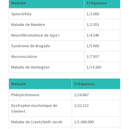
Maladie
Fréquence
Spina bifida
1/2.000
Maladie de Menière
1/2.353
Neurofibromatose de type I
1/4.348
Syndrome de Brugada
1/5.000
Mucoviscidose
1/7.937
Maladie de Huntington
1/14.286
Maladie
Fréquence
Phénylcétonurie
1/16.667
Dystrophie myotonique de
1/22.222
Steinert
Maladie de Creutzfeldt-Jacob
1/1.000.000