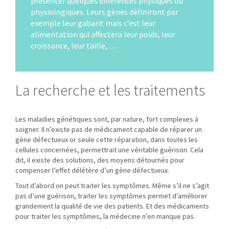
présenter quelques différences physiques ou
physiologiques. Leurs gènes définiront par
exemple leur gabarit mais c’est leur
alimentation qui affectera leur poids, leur
croissance, leur taille, …
La recherche et les traitements
Les maladies génétiques sont, par nature, fort complexes à
soigner. Il n’existe pas de médicament capable de réparer un
gène défectueux or seule cette réparation, dans toutes les
cellules concernées, permettrait une véritable guérison. Cela
dit, il existe des solutions, des moyens détournés pour
compenser l’effet délétère d’un gène défectueux.
Tout d’abord on peut traiter les symptômes. Même s’il ne s’agit
pas d’une guérison, traiter les symptômes permet d’améliorer
grandement la qualité de vie des patients. Et des médicaments
pour traiter les symptômes, la médecine n’en manque pas.