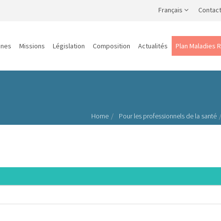
Français
Contac
ines
Missions
Législation
Composition
Actualités
Plan Maladies 
Home
Pour les professionnels de la santé