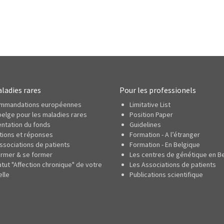
ladies rares
Pour les professionels
mmandations européennes
Limitative List
belge pour les maladies rares
Position Paper
ntation du fonds
Guidelines
ions et réponses
Formation - A l’étranger
ssociations de patients
Formation - En Belgique
ormer & se former
Les centres de génétique en B
atut "Affection chronique" de votre
Les Associations de patients
lle
Publications scientifique