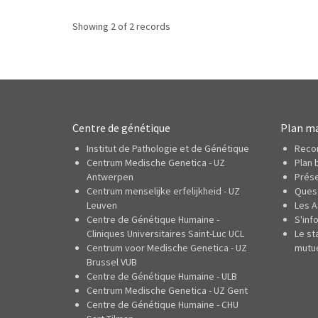
Showing 2 of 2 records
Centre de génétique
Plan ma
Institut de Pathologie et de Génétique
Reco
Centrum Medische Genetica - UZ
Plan 
Antwerpen
Prése
Centrum menselijke erfelijkheid - UZ
Quest
Leuven
Les A
Centre de Génétique Humaine -
S'inf
Cliniques Universitaires Saint-Luc UCL
Le st
Centrum voor Medische Genetica - UZ
mutue
Brussel VUB
Centre de Génétique Humaine - ULB
Centrum Medische Genetica - UZ Gent
Centre de Génétique Humaine - CHU