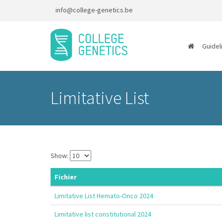
info@college-genetics.be
Guidel
Limitative List
Show:
Fichier
Limitative List Hemato-Onco 2024
Limitative list constitutional 2024