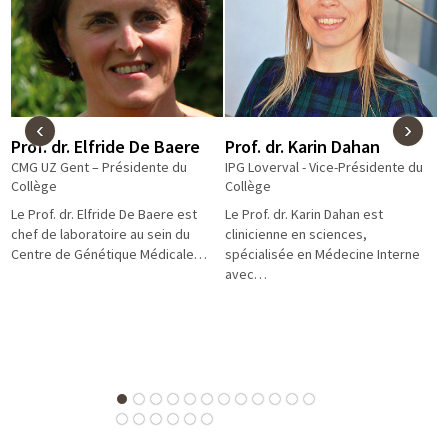
‹
›
Prof. dr. Elfride De Baere
Prof. dr. Karin Dahan
Pr
CMG UZ Gent – Présidente du
IPG Loverval - Vice-Présidente du
CM
Collège
Collège
du
Le Prof. dr. Elfride De Baere est
Le Prof. dr. Karin Dahan est
Le 
chef de laboratoire au sein du
clinicienne en sciences,
gé
Centre de Génétique Médicale…
spécialisée en Médecine Interne
La
avec…