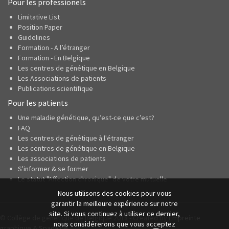
Pour les professionels
Limitative List
Position Paper
Guidelines
Formation - A l’étranger
Formation - En Belgique
Les centres de génétique en Belgique
Les Associations de patients
Publications scientifique
Pour les patients
Une maladie génétique, qu’est-ce que c’est?
FAQ
Les centres de génétique à l'étranger
Les centres de génétique en Belgique
Les associations de patients
S'informer & se former
Le statut "Affection chronique" de votre mutuelle
Nous utilisons des cookies pour vous
garantir la meilleure expérience sur notre
site. Si vous continuez à utiliser ce dernier,
© Collège de génétique de Belgique 2018 - Created by
Empreinte
nous considérerons que vous acceptez
graphique
&
Spada.be